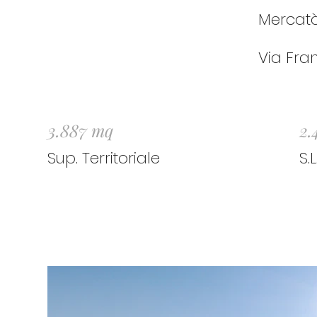
Mercatò
Via Fra
3.887 mq
2.
Sup. Territoriale
S.