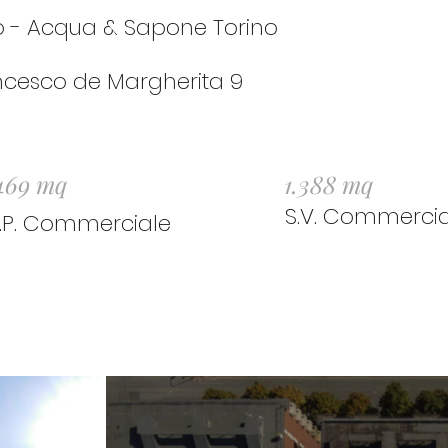
 - Acqua & Sapone Torino
ncesco de Margherita 9
469
mq
1.388 mq
S.V. Commercia
L.P. Commerciale