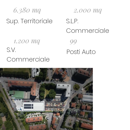
6.380 mq
2.000
mq
Sup. Territoriale
S.L.P.
Commerciale
1.200 mq
99
S.V.
Posti Auto
Commerciale